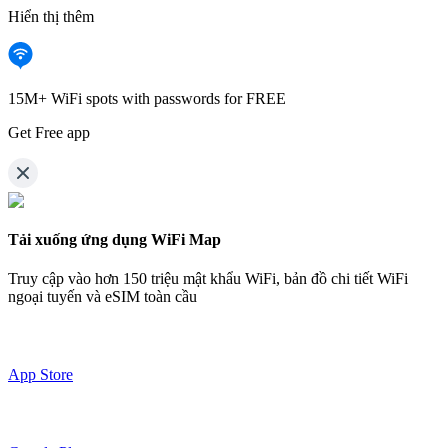
Hiển thị thêm
15M+ WiFi spots with passwords for FREE
Get Free app
Tải xuống ứng dụng WiFi Map
Truy cập vào hơn
150 triệu mật khẩu WiFi,
bản đồ chi tiết WiFi
ngoại tuyến và eSIM toàn cầu
App Store