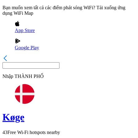
Bạn muốn xem tất cả các điểm phát sóng WiFi? Tải xuống ứng
dụng WiFi Map
App Store
Google Play
Nhập
THÀNH PHỐ
Køge
43
Free Wi-Fi hotspots nearby