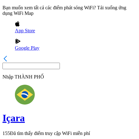
Bạn muốn xem tất cả các điểm phát sóng WiFi? Tải xuống ứng
dụng WiFi Map
App Store
Google Play
Nhập
THÀNH PHỐ
Içara
155
Đã tìm thấy điểm truy cập WiFi miễn phí