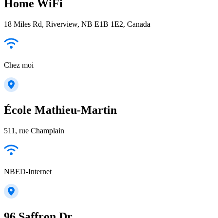
Home WiFi
18 Miles Rd, Riverview, NB E1B 1E2, Canada
Chez moi
École Mathieu-Martin
511, rue Champlain
NBED-Internet
96 Saffron Dr