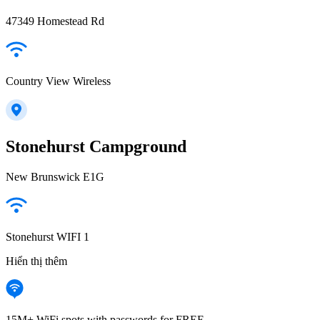
47349 Homestead Rd
Country View Wireless
Stonehurst Campground
New Brunswick E1G
Stonehurst WIFI 1
Hiển thị thêm
15M+ WiFi spots with passwords for FREE