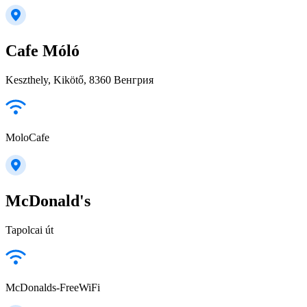
Cafe Móló
Keszthely, Kikötő, 8360 Венгрия
MoloCafe
McDonald's
Tapolcai út
McDonalds-FreeWiFi