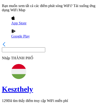
Bạn muốn xem tất cả các điểm phát sóng WiFi? Tải xuống ứng
dụng WiFi Map
App Store
Google Play
Nhập
THÀNH PHỐ
Keszthely
129
Đã tìm thấy điểm truy cập WiFi miễn phí