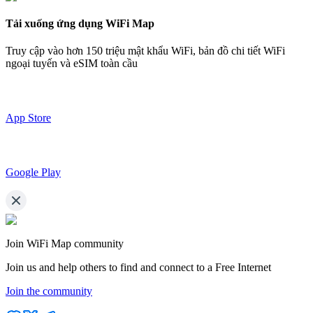
Tải xuống ứng dụng WiFi Map
Truy cập vào hơn
150 triệu mật khẩu WiFi,
bản đồ chi tiết WiFi
ngoại tuyến và eSIM toàn cầu
App Store
Google Play
Join WiFi Map community
Join us and help others to find and connect to a Free Internet
Join the community