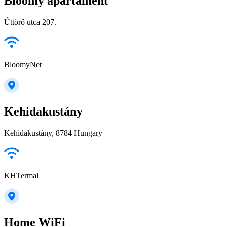
Bloomy apartament
Úttörő utca 207.
BloomyNet
Kehidakustány
Kehidakustány, 8784 Hungary
KHTermal
Home WiFi