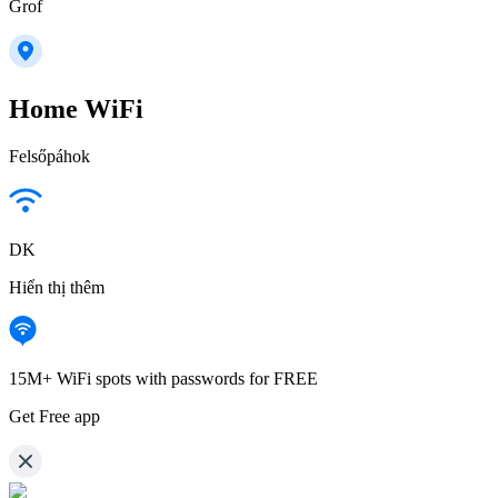
Grof
Home WiFi
Felsőpáhok
DK
Hiển thị thêm
15M+ WiFi spots with passwords for FREE
Get Free app