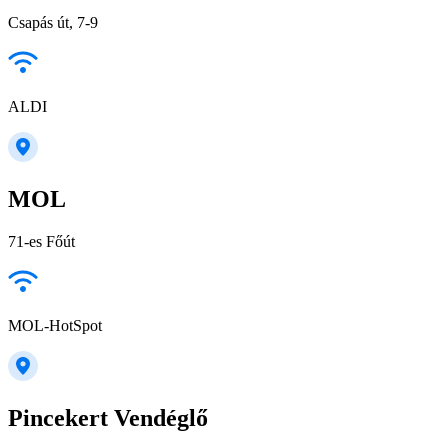
Csapás út, 7-9
ALDI
MOL
71-es Főút
MOL-HotSpot
Pincekert Vendéglő