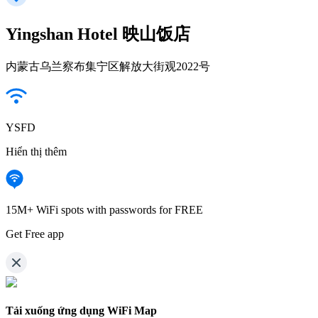
Yingshan Hotel 映山饭店
内蒙古乌兰察布集宁区解放大街观2022号
YSFD
Hiển thị thêm
15M+ WiFi spots with passwords for FREE
Get Free app
Tải xuống ứng dụng WiFi Map