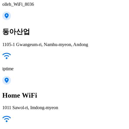
olleh_WiFi_8036
동아산업
1105-1 Gwangeum-ri, Namhu-myeon, Andong
iptime
Home WiFi
1011 Sawol-ri, Imdong-myeon