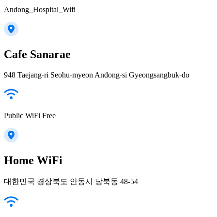
Andong_Hospital_Wifi
Cafe Sanarae
948 Taejang-ri Seohu-myeon Andong-si Gyeongsangbuk-do
Public WiFi Free
Home WiFi
대한민국 경상북도 안동시 당북동 48-54