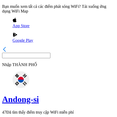
Bạn muốn xem tất cả các điểm phát sóng WiFi? Tải xuống ứng
dụng WiFi Map
App Store
Google Play
Nhập
THÀNH PHỐ
Andong-si
47
Đã tìm thấy điểm truy cập WiFi miễn phí