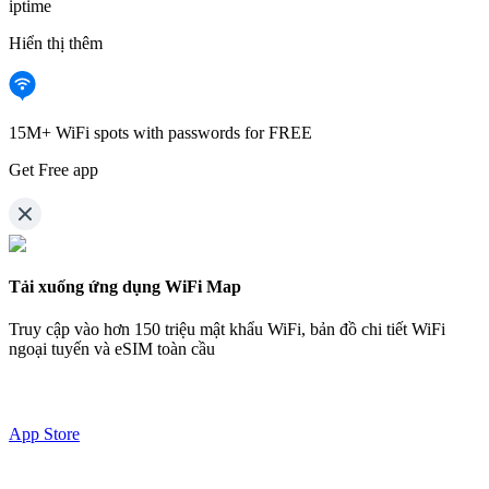
iptime
Hiển thị thêm
15M+ WiFi spots with passwords for FREE
Get Free app
Tải xuống ứng dụng WiFi Map
Truy cập vào hơn
150 triệu mật khẩu WiFi,
bản đồ chi tiết WiFi
ngoại tuyến và eSIM toàn cầu
App Store