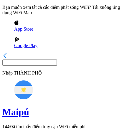
Bạn muốn xem tất cả các điểm phát sóng WiFi? Tải xuống ứng
dụng WiFi Map
App Store
Google Play
Nhập
THÀNH PHỐ
Maipú
144
Đã tìm thấy điểm truy cập WiFi miễn phí