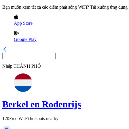
Bạn muốn xem tất cả các điểm phát sóng WiFi? Tải xuống ứng dụn
App Store
Google Play
Nhập
THÀNH PHỐ
Berkel en Rodenrijs
120
Free Wi-Fi hotspots nearby