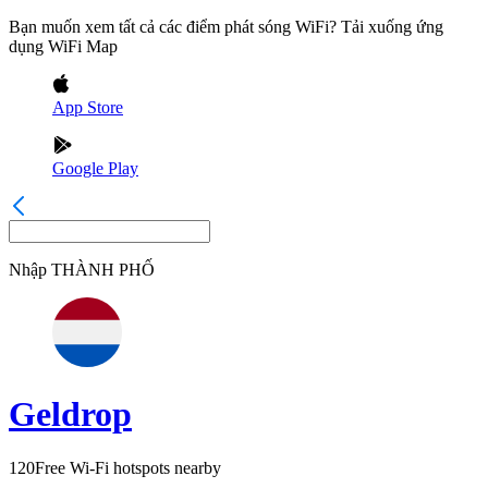
Bạn muốn xem tất cả các điểm phát sóng WiFi? Tải xuống ứng
dụng WiFi Map
App Store
Google Play
Nhập
THÀNH PHỐ
Geldrop
120
Free Wi-Fi hotspots nearby