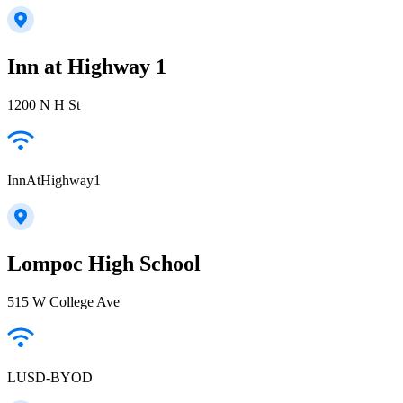
Inn at Highway 1
1200 N H St
InnAtHighway1
Lompoc High School
515 W College Ave
LUSD-BYOD