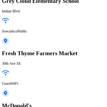
Grey Cloud Elementary School
Indian Blvd
SowashcoPublic
Fresh Thyme Farmers Market
30th Ave SE
GuestWiFi
McDonald's