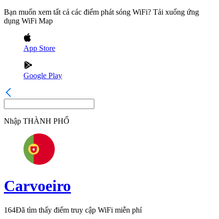
Bạn muốn xem tất cả các điểm phát sóng WiFi? Tải xuống ứng
dụng WiFi Map
App Store
Google Play
Nhập
THÀNH PHỐ
Carvoeiro
164
Đã tìm thấy điểm truy cập WiFi miễn phí