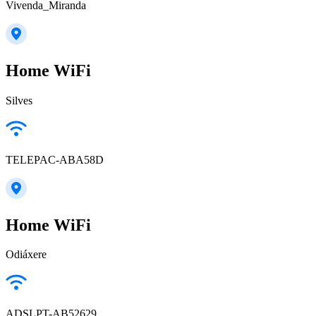
Vivenda_Miranda
Home WiFi
Silves
TELEPAC-ABA58D
Home WiFi
Odiáxere
ADSLPT-AB52629