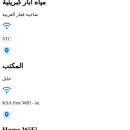
مياه ابار كبريتية
ضاحية قفار الغربية
STC
المكتب
حايل
KSA Free WiFi - stc
Home WiFi