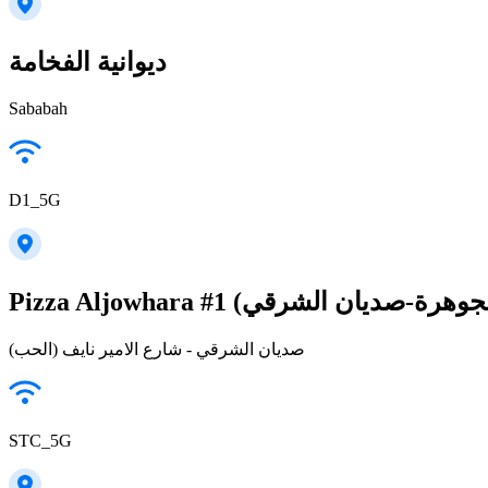
ديوانية الفخامة
Sababah
D1_5G
صديان الشرقي - شارع الامير نايف (الحب)
STC_5G