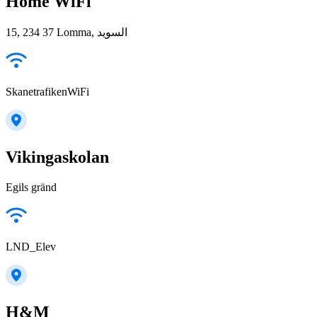
Home WiFi
15, 234 37 Lomma, السويد
SkanetrafikenWiFi
Vikingaskolan
Egils gränd
LND_Elev
H&M