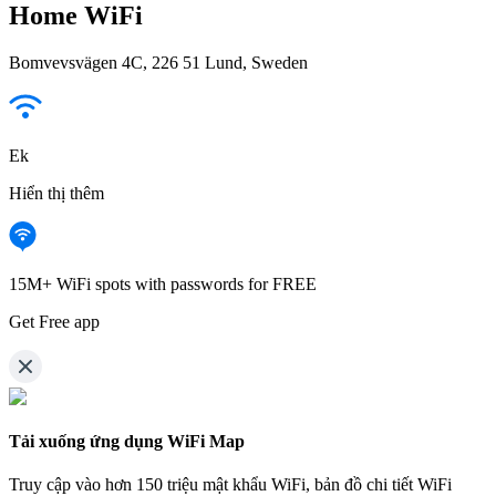
Home WiFi
Bomvevsvägen 4C, 226 51 Lund, Sweden
Ek
Hiển thị thêm
15M+ WiFi spots with passwords for FREE
Get Free app
Tải xuống ứng dụng WiFi Map
Truy cập vào hơn
150 triệu mật khẩu WiFi,
bản đồ chi tiết WiFi