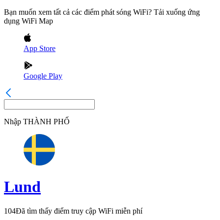
Bạn muốn xem tất cả các điểm phát sóng WiFi? Tải xuống ứng
dụng WiFi Map
App Store
Google Play
Nhập
THÀNH PHỐ
Lund
104
Đã tìm thấy điểm truy cập WiFi miễn phí