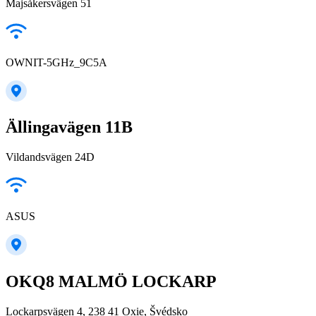
Majsåkersvägen 51
OWNIT-5GHz_9C5A
Ällingavägen 11B
Vildandsvägen 24D
ASUS
OKQ8 MALMÖ LOCKARP
Lockarpsvägen 4, 238 41 Oxie, Švédsko