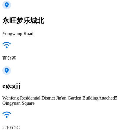
永旺梦乐城北
Yongwang Road
百分茶
egcgjj
Wenfeng Residential District Jin'an Garden BuildingAttached5
Qingyuan Square
2-105 5G