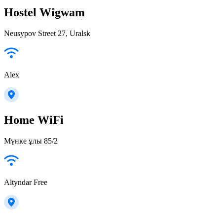
Hostel Wigwam
Neusypov Street 27, Uralsk
Alex
Home WiFi
Мүнке ұлы 85/2
Altyndar Free