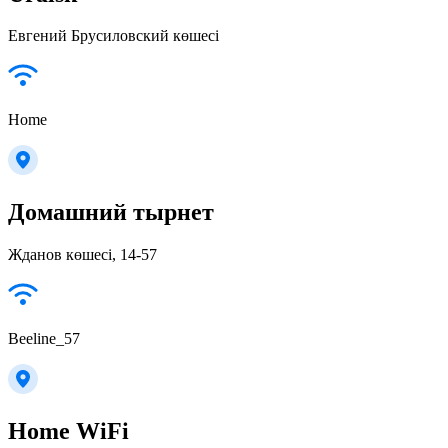
Евгений Брусиловский көшесі
Home
Домашний тырнет
Жданов көшесі, 14-57
Beeline_57
Home WiFi