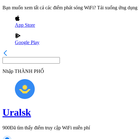
Bạn muốn xem tất cả các điểm phát sóng WiFi? Tải xuống ứng dụn
App Store
Google Play
Nhập
THÀNH PHỐ
Uralsk
900
Đã tìm thấy điểm truy cập WiFi miễn phí