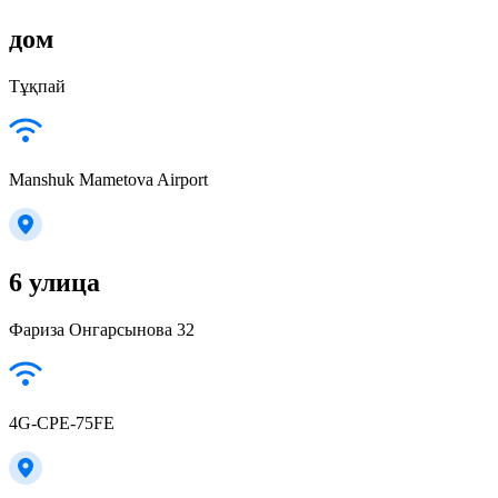
дом
Тұқпай
Manshuk Mametova Airport
6 улица
Фариза Онгарсынова 32
4G-CPE-75FE