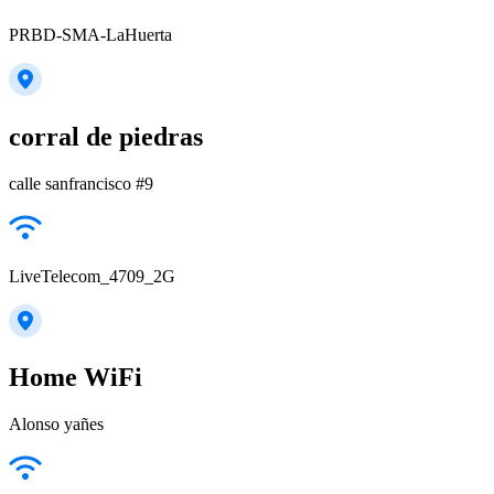
PRBD-SMA-LaHuerta
corral de piedras
calle sanfrancisco #9
LiveTelecom_4709_2G
Home WiFi
Alonso yañes