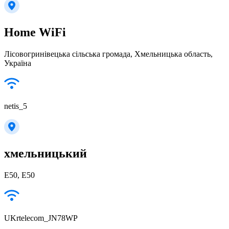
Home WiFi
Лісовогринівецька сільська громада, Хмельницька область,
Україна
netis_5
хмельницький
Е50, Е50
UKrtelecom_JN78WP