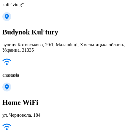
kafe"virag"
Budynok Kulʹtury
вулиця Котовського, 29/1, Малашівці, Хмельницька область,
Украина, 31335
anastasia
Home WiFi
ул. Черновола, 184