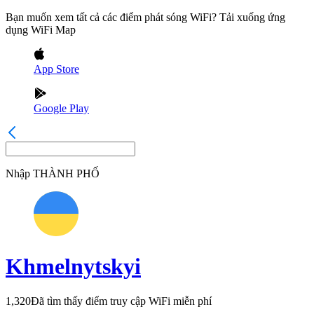
Bạn muốn xem tất cả các điểm phát sóng WiFi? Tải xuống ứng
dụng WiFi Map
App Store
Google Play
Nhập
THÀNH PHỐ
Khmelnytskyi
1,320
Đã tìm thấy điểm truy cập WiFi miễn phí