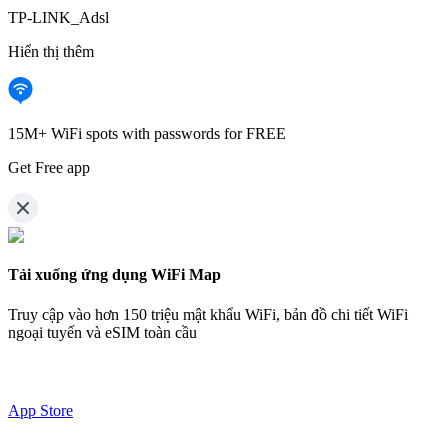
TP-LINK_Adsl
Hiển thị thêm
15M+ WiFi spots with passwords for FREE
Get Free app
Tải xuống ứng dụng WiFi Map
Truy cập vào hơn
150 triệu mật khẩu WiFi,
bản đồ chi tiết WiFi
ngoại tuyến và eSIM toàn cầu
App Store