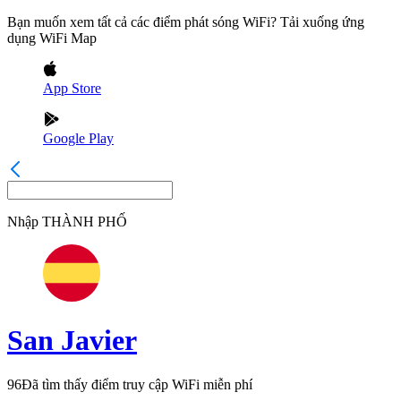
Bạn muốn xem tất cả các điểm phát sóng WiFi? Tải xuống ứng
dụng WiFi Map
App Store
Google Play
Nhập
THÀNH PHỐ
San Javier
96
Đã tìm thấy điểm truy cập WiFi miễn phí