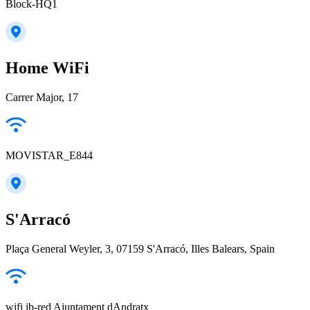
Block-HQ1
Home WiFi
Carrer Major, 17
MOVISTAR_E844
S'Arracó
Plaça General Weyler, 3, 07159 S'Arracó, Illes Balears, Spain
wifi ib-red Ajuntament dAndratx