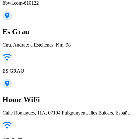
fibwi.com-610122
Es Grau
Ctra. Andratx a Estellencs, Km. 98
ES GRAU
Home WiFi
Calle Romagues, 11A, 07194 Puigpunyent, Illes Balears, España
can_mateu