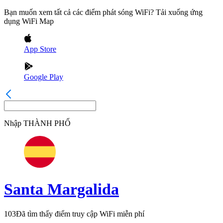
Bạn muốn xem tất cả các điểm phát sóng WiFi? Tải xuống ứng
dụng WiFi Map
App Store
Google Play
Nhập
THÀNH PHỐ
Santa Margalida
103
Đã tìm thấy điểm truy cập WiFi miễn phí