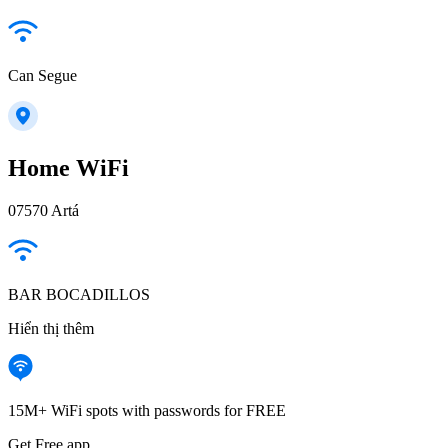
Can Segue
Home WiFi
07570 Artá
BAR BOCADILLOS
Hiển thị thêm
15M+ WiFi spots with passwords for FREE
Get Free app