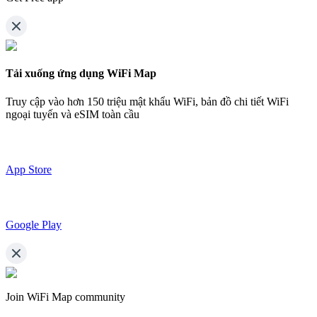
Tải xuống ứng dụng WiFi Map
Truy cập vào hơn
150 triệu mật khẩu WiFi,
bản đồ chi tiết WiFi
ngoại tuyến và eSIM toàn cầu
App Store
Google Play
Join WiFi Map community