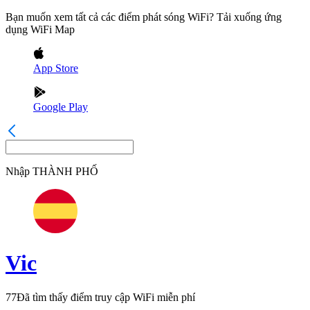
Bạn muốn xem tất cả các điểm phát sóng WiFi? Tải xuống ứng
dụng WiFi Map
App Store
Google Play
Nhập
THÀNH PHỐ
Vic
77
Đã tìm thấy điểm truy cập WiFi miễn phí