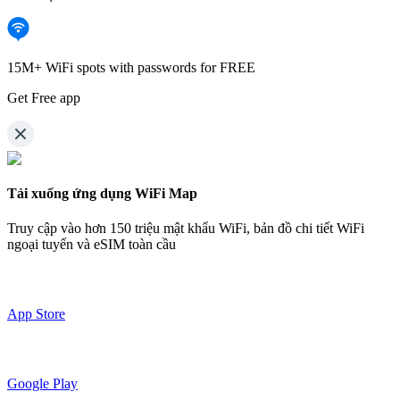
15M+ WiFi spots with passwords for FREE
Get Free app
Tải xuống ứng dụng WiFi Map
Truy cập vào hơn
150 triệu mật khẩu WiFi,
bản đồ chi tiết WiFi
ngoại tuyến và eSIM toàn cầu
App Store
Google Play