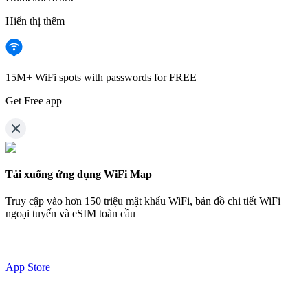
Hiển thị thêm
15M+ WiFi spots with passwords for FREE
Get Free app
Tải xuống ứng dụng WiFi Map
Truy cập vào hơn
150 triệu mật khẩu WiFi,
bản đồ chi tiết WiFi
ngoại tuyến và eSIM toàn cầu
App Store