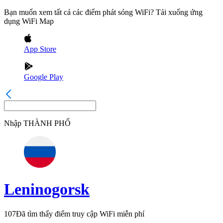
Bạn muốn xem tất cả các điểm phát sóng WiFi? Tải xuống ứng
dụng WiFi Map
App Store
Google Play
Nhập
THÀNH PHỐ
Leninogorsk
107
Đã tìm thấy điểm truy cập WiFi miễn phí