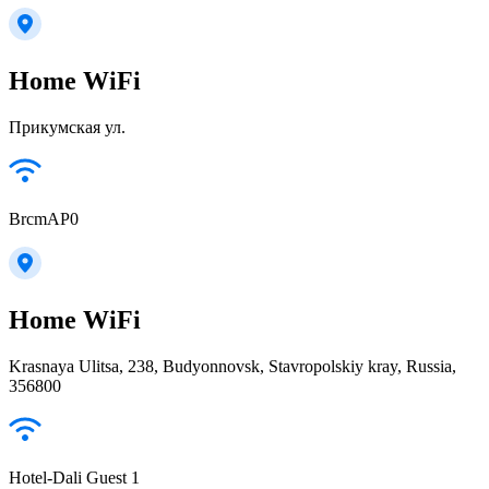
Home WiFi
Прикумская ул.
BrcmAP0
Home WiFi
Krasnaya Ulitsa, 238, Budyonnovsk, Stavropolskiy kray, Russia,
356800
Hotel-Dali Guest 1