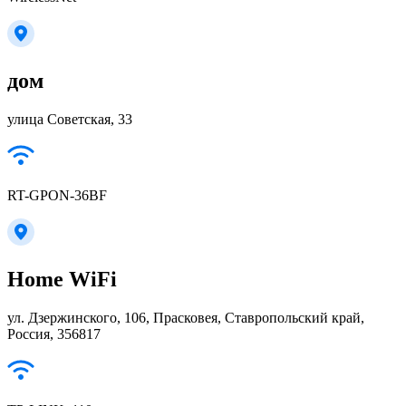
дом
улица Советская, 33
RT-GPON-36BF
Home WiFi
ул. Дзержинского, 106, Прасковея, Ставропольский край,
Россия, 356817