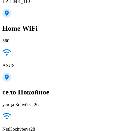
TP-LINK_110
Home WiFi
560
ASUS
село Покойное
улица Кочубея, 26
NetKochybeya28