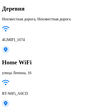
Деревня
Неизвестная дорога, Неизвестная дорога
4GMIFI_1074
Home WiFi
улица Ленина, 16
RT-WiFi_A6CD