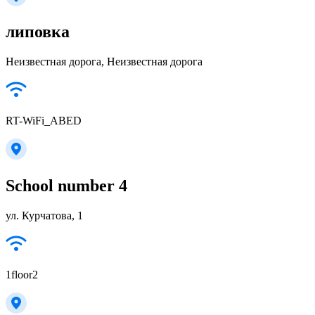
липовка
Неизвестная дорога, Неизвестная дорога
RT-WiFi_ABED
School number 4
ул. Курчатова, 1
1floor2