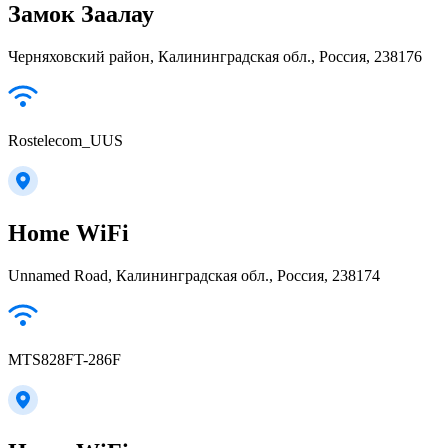
Замок Заалау
Черняховский район, Калининградская обл., Россия, 238176
Rostelecom_UUS
Home WiFi
Unnamed Road, Калининградская обл., Россия, 238174
MTS828FT-286F