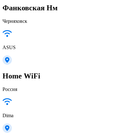
Фанковская Нм
Черняховск
ASUS
Home WiFi
Россия
Dima