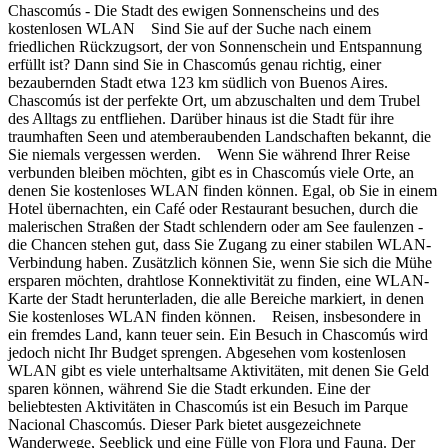
Chascomús - Die Stadt des ewigen Sonnenscheins und des
kostenlosen WLAN Sind Sie auf der Suche nach einem
friedlichen Rückzugsort, der von Sonnenschein und Entspannung
erfüllt ist? Dann sind Sie in Chascomús genau richtig, einer
bezaubernden Stadt etwa 123 km südlich von Buenos Aires.
Chascomús ist der perfekte Ort, um abzuschalten und dem Trubel
des Alltags zu entfliehen. Darüber hinaus ist die Stadt für ihre
traumhaften Seen und atemberaubenden Landschaften bekannt, die
Sie niemals vergessen werden. Wenn Sie während Ihrer Reise
verbunden bleiben möchten, gibt es in Chascomús viele Orte, an
denen Sie kostenloses WLAN finden können. Egal, ob Sie in einem
Hotel übernachten, ein Café oder Restaurant besuchen, durch die
malerischen Straßen der Stadt schlendern oder am See faulenzen -
die Chancen stehen gut, dass Sie Zugang zu einer stabilen WLAN-
Verbindung haben. Zusätzlich können Sie, wenn Sie sich die Mühe
ersparen möchten, drahtlose Konnektivität zu finden, eine WLAN-
Karte der Stadt herunterladen, die alle Bereiche markiert, in denen
Sie kostenloses WLAN finden können. Reisen, insbesondere in
ein fremdes Land, kann teuer sein. Ein Besuch in Chascomús wird
jedoch nicht Ihr Budget sprengen. Abgesehen vom kostenlosen
WLAN gibt es viele unterhaltsame Aktivitäten, mit denen Sie Geld
sparen können, während Sie die Stadt erkunden. Eine der
beliebtesten Aktivitäten in Chascomús ist ein Besuch im Parque
Nacional Chascomús. Dieser Park bietet ausgezeichnete
Wanderwege, Seeblick und eine Fülle von Flora und Fauna. Der