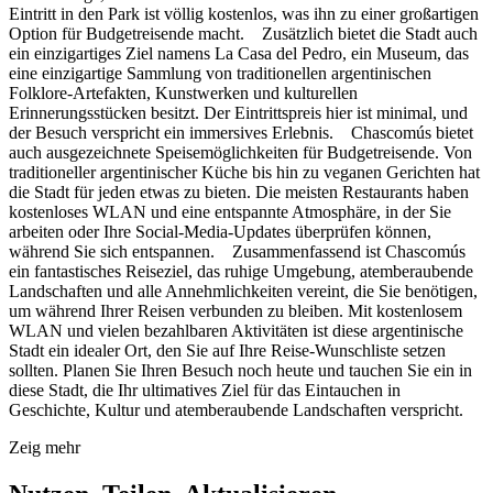
Eintritt in den Park ist völlig kostenlos, was ihn zu einer großartigen
Option für Budgetreisende macht. Zusätzlich bietet die Stadt auch
ein einzigartiges Ziel namens La Casa del Pedro, ein Museum, das
eine einzigartige Sammlung von traditionellen argentinischen
Folklore-Artefakten, Kunstwerken und kulturellen
Erinnerungsstücken besitzt. Der Eintrittspreis hier ist minimal, und
der Besuch verspricht ein immersives Erlebnis. Chascomús bietet
auch ausgezeichnete Speisemöglichkeiten für Budgetreisende. Von
traditioneller argentinischer Küche bis hin zu veganen Gerichten hat
die Stadt für jeden etwas zu bieten. Die meisten Restaurants haben
kostenloses WLAN und eine entspannte Atmosphäre, in der Sie
arbeiten oder Ihre Social-Media-Updates überprüfen können,
während Sie sich entspannen. Zusammenfassend ist Chascomús
ein fantastisches Reiseziel, das ruhige Umgebung, atemberaubende
Landschaften und alle Annehmlichkeiten vereint, die Sie benötigen,
um während Ihrer Reisen verbunden zu bleiben. Mit kostenlosem
WLAN und vielen bezahlbaren Aktivitäten ist diese argentinische
Stadt ein idealer Ort, den Sie auf Ihre Reise-Wunschliste setzen
sollten. Planen Sie Ihren Besuch noch heute und tauchen Sie ein in
diese Stadt, die Ihr ultimatives Ziel für das Eintauchen in
Geschichte, Kultur und atemberaubende Landschaften verspricht.
Zeig mehr