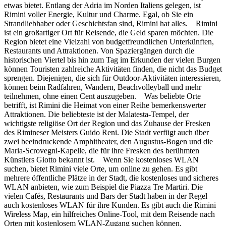
etwas bietet. Entlang der Adria im Norden Italiens gelegen, ist
Rimini voller Energie, Kultur und Charme. Egal, ob Sie ein
Strandliebhaber oder Geschichtsfan sind, Rimini hat alles. Rimini
ist ein großartiger Ort für Reisende, die Geld sparen möchten. Die
Region bietet eine Vielzahl von budgetfreundlichen Unterkünften,
Restaurants und Attraktionen. Von Spaziergängen durch die
historischen Viertel bis hin zum Tag im Erkunden der vielen Burgen
können Touristen zahlreiche Aktivitäten finden, die nicht das Budget
sprengen. Diejenigen, die sich für Outdoor-Aktivitäten interessieren,
können beim Radfahren, Wandern, Beachvolleyball und mehr
teilnehmen, ohne einen Cent auszugeben. Was beliebte Orte
betrifft, ist Rimini die Heimat von einer Reihe bemerkenswerter
Attraktionen. Die beliebteste ist der Malatesta-Tempel, der
wichtigste religiöse Ort der Region und das Zuhause der Fresken
des Rimineser Meisters Guido Reni. Die Stadt verfügt auch über
zwei beeindruckende Amphitheater, den Augustus-Bogen und die
Maria-Scrovegni-Kapelle, die für ihre Fresken des berühmten
Künstlers Giotto bekannt ist. Wenn Sie kostenloses WLAN
suchen, bietet Rimini viele Orte, um online zu gehen. Es gibt
mehrere öffentliche Plätze in der Stadt, die kostenloses und sicheres
WLAN anbieten, wie zum Beispiel die Piazza Tre Martiri. Die
vielen Cafés, Restaurants und Bars der Stadt haben in der Regel
auch kostenloses WLAN für ihre Kunden. Es gibt auch die Rimini
Wireless Map, ein hilfreiches Online-Tool, mit dem Reisende nach
Orten mit kostenlosem WLAN-Zugang suchen können.