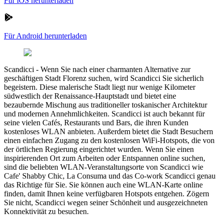
Für iOS herunterladen
Für Android herunterladen
Scandicci
-
Wenn Sie nach einer charmanten Alternative zur
geschäftigen Stadt Florenz suchen, wird Scandicci Sie sicherlich
begeistern. Diese malerische Stadt liegt nur wenige Kilometer
südwestlich der Renaissance-Hauptstadt und bietet eine
bezaubernde Mischung aus traditioneller toskanischer Architektur
und modernen Annehmlichkeiten. Scandicci ist auch bekannt für
seine vielen Cafés, Restaurants und Bars, die ihren Kunden
kostenloses WLAN anbieten. Außerdem bietet die Stadt Besuchern
einen einfachen Zugang zu den kostenlosen WiFi-Hotspots, die von
der örtlichen Regierung eingerichtet wurden. Wenn Sie einen
inspirierenden Ort zum Arbeiten oder Entspannen online suchen,
sind die beliebten WLAN-Veranstaltungsorte von Scandicci wie
Cafe' Shabby Chic, La Consuma und das Co-work Scandicci genau
das Richtige für Sie. Sie können auch eine WLAN-Karte online
finden, damit Ihnen keine verfügbaren Hotspots entgehen. Zögern
Sie nicht, Scandicci wegen seiner Schönheit und ausgezeichneten
Konnektivität zu besuchen.