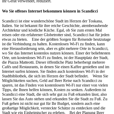
Ihr Gerät verwendet, reduziert.
Wo Sie offenes Internet bekommen können in Scandicci
Scandicci ist eine wunderschöne Stadt im Herzen der Toskana,
Italien. Sie ist bekannt für ihre reiche Geschichte, atemberaubende
Architektur und köstliche Küche. Egal, ob Sie zum ersten Mal
reisen oder ein erfahrener Globetrotter sind, Scandicci hat für jeden
etwas zu bieten. Eine der größten Sorgen für Reisende heutzutage
ist die Verbindung zu halten. Kostenlosen Wi-Fi zu finden, kann
eine Herausforderung sein, aber es gibt mehrere Orte in Scandicci,
wo Sie das Internet kostenlos nutzen können. Einer der beliebtesten
Orte, um kostenloses Wi-Fi zu finden, ist der Hauptplatz der Stadt,
die Piazza Matteotti. Dieser öffentliche Platz beherbergt mehrere
Cafés und Restaurants, in denen Sie einen Kaffee genießen und im
Internet surfen können. Sie finden auch kostenloses Wi-Fi in der
Stadtbibliothek, die sich im Herzen der Stadt befindet. Wenn Sie
Möglichkeiten suchen, Geld auf Ihrer Reise nach Scandicci zu
sparen, ist das Finden von kostenlosem Wi-Fi nur einer von vielen
Tipps, die Ihnen helfen können, Kosten zu senken. Außerdem ist
Scandicci eine Stadt, die sich sehr gut zu Fuß erkunden lässt, also
lassen Sie das Auto stehen und erkunden Sie die Stadt zu Fuß. Zu
Fuß gehen ist nicht nur gut für Ihr Budget, sondern auch eine
großartige Möglichkeit, versteckte Schätze zu entdecken und die
Stadt wie ein Einheimischer zu erleben. Bei der Planung Ihrer