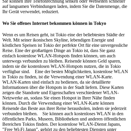
Sie können Ihre Telefonrechnung senken oder Webseiten schneller
auf langsamen Verbindungen laden, indem Sie die Datenmenge, die
Ihr Gerät verwendet, reduziert.
Wo Sie offenes Internet bekommen können in Tokyo
Wenn es um Reisen geht, ist Tokio eine der beliebtesten Städte der
Welt. Mit seiner ikonischen Skyline, lebendigen Energie und
köstlichen Speisen ist Tokio der perfekte Ort für eine unvergessliche
Reise. Eine der großartigen Dinge an Tokio ist, dass Sie ganz
einfach kostenlose WLAN-Hotspots finden können, um auch
unterwegs verbunden zu bleiben. Reisende können Geld sparen,
indem sie die kostenlosen WLAN-Hotspots nutzen, die in Tokio
verfügbar sind. Eine der besten Möglichkeiten, kostenlose WLAN
in Tokio zu finden, ist die Verwendung einer WLAN-Karte.
WLAN-Karten sind einfach zu bedienen, da sie detaillierte
Informationen über die Hotspots in der Stadt liefern. Diese Karten
zeigen die Standorte und Eigenschaften verschiedener WLAN-
Netzwerke an, sodass Sie einen Hotspot in Ihrer Nähe finden
können. Durch die Verwendung einer WLAN-Karte können
Reisende das Beste aus ihrer Reise herausholen, indem sie jederzeit
verbunden bleiben. Sie können auch kostenloses WLAN in den
öffentlichen Parks, Museen, Bibliotheken und anderen öffentlichen
Bereichen Tokios finden. Der kostenlose WLAN-Dienst Japans,
"Free Wi-Fi Japan", gehört zu den beliebtesten Diensten unter