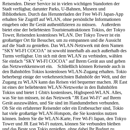
Reisenden. Dieser Service ist in vielen wichtigen Standorten der
Stadt verfügbar, darunter Parks, U-Bahnen, Museen und
Bibliotheken. Durch das Herunterladen der Free Wi-Fi Japan-App
erhalten Sie Zugriff auf WLAN, ohne persönliche Informationen
eingeben oder Ihr Gerät authentifizieren zu müssen. Außerdem
bietet eine der beliebtesten Touristenattraktionen Tokios, der Tokyo
Tower, Reisenden kostenloses WLAN. Der Tokyo Tower ist ein
großartiger Ort für Besucher, um zu entspannen und die Aussicht
auf die Stadt zu genießen. Das WLAN-Netzwerk mit dem Namen
"SKY WI-FI COCOA" ist sowohl innerhalb als auch außerhalb des
Turms verfügbar. Um sich mit dem WLAN zu verbinden, wählen
Sie einfach "SKY WI-FI COCOA" auf Ihrem Gerät aus und geben
das Netzwerkkennwort ein. Schließlich können Reisende auch in
den Bahnhöfen Tokios kostenlosen WLAN-Zugang erhalten. Tokio
beherbergt einige der verkehrsreichsten Bahnhöfe der Welt, und der
Zugang zu WLAN kann das Reisen viel bequemer machen. JR East
ist eines der beliebtesten WLAN-Netzwerke in den Bahnhöfen
Tokios und bietet 1 Gbit/s kostenloses, Highspeed-WLAN. Alles,
was Sie tun müssen, ist das Netzwerk "JR East Wi-Fi" auf Ihrem
Gerät auszuwählen, und Sie sind im Handumdrehen verbunden.
Ob Sie ein erfahrener Reisender oder ein Erstbesucher sind, Tokio
hat viele großartige WLAN-Hotspots, die Sie kostenlos nutzen
können. Indem Sie die WLAN-Karte, Free Wi-Fi Japan, den Tokyo
Tower und JR East Wi-Fi nutzen, können Sie verbunden bleiben
und das Beste von Tokio genießen, ohne dabei Ihr Budget zu