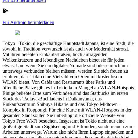
Für iOS herunterladen
Für Android herunterladen
Tokyo
-
Tokio, die geschäftige Hauptstadt Japans, ist eine Stadt, die
sowohl in Tradition verwurzelt ist als auch vor Modernität strotzt.
Mit ihren belebten Einkaufsstraßen, hoch aufragenden
Wolkenkratzern und lebendigen Nachtleben bietet sie für jeden
etwas. Und wenn Sie ein digitaler Nomade sind oder einfach nur
unterwegs verbunden bleiben müssen, werden Sie sich freuen zu
erfahren, dass Tokio eine Vielzahl von Orten mit kostenlosem
WLAN bietet. Von Cafés und Restaurants über Parks und
öffentliche Plätze gibt es in Tokio kein Mangel an WLAN-Hotspots.
Einige beliebte Orte zum Verbinden sind das Starbucks im ersten
Stock des Tsutaya-Buchladens in Daikanyama, das
Einkaufszentrum Shibuya Hikarie und das Tokyo Midtown-
Komplex in Roppongi. Für eine Karte mit WLAN-Hotspots in der
gesamten Stadt sollten Sie unbedingt die offizielle Website von
Tokyo Free Wi-Fi besuchen. Insgesamt ist Tokio nicht nur eine
großartige Stadt zum Sightseeing und Erkunden, sondern auch zum
Arbeiten unterwegs. Warum also nicht Ihren Laptop einpacken und
hinausgehen, um alles zu entdecken, was diese unglaubliche Stadt