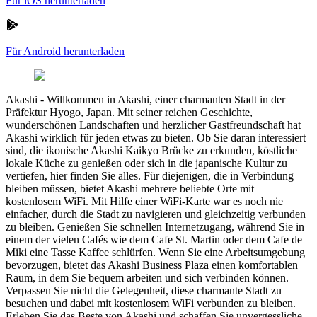
Für iOS herunterladen
Für Android herunterladen
Akashi
-
Willkommen in Akashi, einer charmanten Stadt in der
Präfektur Hyogo, Japan. Mit seiner reichen Geschichte,
wunderschönen Landschaften und herzlicher Gastfreundschaft hat
Akashi wirklich für jeden etwas zu bieten. Ob Sie daran interessiert
sind, die ikonische Akashi Kaikyo Brücke zu erkunden, köstliche
lokale Küche zu genießen oder sich in die japanische Kultur zu
vertiefen, hier finden Sie alles. Für diejenigen, die in Verbindung
bleiben müssen, bietet Akashi mehrere beliebte Orte mit
kostenlosem WiFi. Mit Hilfe einer WiFi-Karte war es noch nie
einfacher, durch die Stadt zu navigieren und gleichzeitig verbunden
zu bleiben. Genießen Sie schnellen Internetzugang, während Sie in
einem der vielen Cafés wie dem Cafe St. Martin oder dem Cafe de
Miki eine Tasse Kaffee schlürfen. Wenn Sie eine Arbeitsumgebung
bevorzugen, bietet das Akashi Business Plaza einen komfortablen
Raum, in dem Sie bequem arbeiten und sich verbinden können.
Verpassen Sie nicht die Gelegenheit, diese charmante Stadt zu
besuchen und dabei mit kostenlosem WiFi verbunden zu bleiben.
Erleben Sie das Beste von Akashi und schaffen Sie unvergessliche