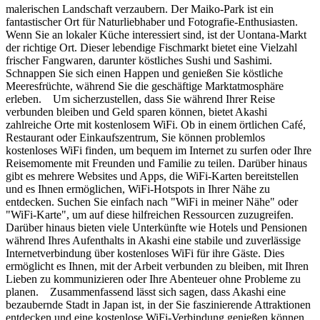
malerischen Landschaft verzaubern. Der Maiko-Park ist ein
fantastischer Ort für Naturliebhaber und Fotografie-Enthusiasten.
Wenn Sie an lokaler Küche interessiert sind, ist der Uontana-Markt
der richtige Ort. Dieser lebendige Fischmarkt bietet eine Vielzahl
frischer Fangwaren, darunter köstliches Sushi und Sashimi.
Schnappen Sie sich einen Happen und genießen Sie köstliche
Meeresfrüchte, während Sie die geschäftige Marktatmosphäre
erleben. Um sicherzustellen, dass Sie während Ihrer Reise
verbunden bleiben und Geld sparen können, bietet Akashi
zahlreiche Orte mit kostenlosem WiFi. Ob in einem örtlichen Café,
Restaurant oder Einkaufszentrum, Sie können problemlos
kostenloses WiFi finden, um bequem im Internet zu surfen oder Ihre
Reisemomente mit Freunden und Familie zu teilen. Darüber hinaus
gibt es mehrere Websites und Apps, die WiFi-Karten bereitstellen
und es Ihnen ermöglichen, WiFi-Hotspots in Ihrer Nähe zu
entdecken. Suchen Sie einfach nach "WiFi in meiner Nähe" oder
"WiFi-Karte", um auf diese hilfreichen Ressourcen zuzugreifen.
Darüber hinaus bieten viele Unterkünfte wie Hotels und Pensionen
während Ihres Aufenthalts in Akashi eine stabile und zuverlässige
Internetverbindung über kostenloses WiFi für ihre Gäste. Dies
ermöglicht es Ihnen, mit der Arbeit verbunden zu bleiben, mit Ihren
Lieben zu kommunizieren oder Ihre Abenteuer ohne Probleme zu
planen. Zusammenfassend lässt sich sagen, dass Akashi eine
bezaubernde Stadt in Japan ist, in der Sie faszinierende Attraktionen
entdecken und eine kostenlose WiFi-Verbindung genießen können.