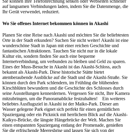
Sie können Ihre Telefonrechnung senken oder Webseiten schneller
auf langsamen Verbindungen laden, indem Sie die Datenmenge, die
Ihr Gerät verwendet, reduziert.
Wo Sie offenes Internet bekommen können in Akashi
Planen Sie eine Reise nach Akashi und möchten Sie die beliebtesten
Orte in der Stadt erkunden? Suchen Sie nicht weiter! Akashi ist eine
wunderschöne Stadt in Japan mit einer reichen Geschichte und
fantastischen Attraktionen. Tauchen Sie nicht nur in die lokale
Kultur ein, sondern finden Sie auch eine bequeme
Internetverbindung, um verbunden zu bleiben und Geld zu sparen.
Eines der Muss-Besuche in Akashi ist das Akashi-Schloss, auch
bekannt als Akashi-Park. Diese historische Stätte bietet
atemberaubende Ausblicke auf die Stadt und die Akashi-Straße. Sie
können durch den Park schlendern, im Frühling die blühenden
Kirschblüten bewundern und die Geschichte des Schlosses durch
seine Ausstellungen kennenlernen. Vergessen Sie nicht, Ihre Kamera
mitzubringen, um die Panoramablicke festzuhalten! Ein weiteres
beliebtes Ausflugsziel in Akashi ist der Maiko-Park. Dieser am
Wasser gelegene Park eignet sich perfekt für einen gemütlichen
Spaziergang oder ein Picknick mit herrlichem Blick auf die Akashi-
Kaikyo-Brücke, die längste Hängebrücke der Welt. Machen Sie
einen entspannten Spaziergang entlang der Promenade, genießen
Sie die erfrischende Meeresbrise und lassen Sie sich von der