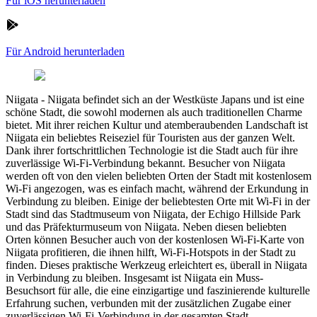
Für iOS herunterladen
Für Android herunterladen
Niigata
-
Niigata befindet sich an der Westküste Japans und ist eine
schöne Stadt, die sowohl modernen als auch traditionellen Charme
bietet. Mit ihrer reichen Kultur und atemberaubenden Landschaft ist
Niigata ein beliebtes Reiseziel für Touristen aus der ganzen Welt.
Dank ihrer fortschrittlichen Technologie ist die Stadt auch für ihre
zuverlässige Wi-Fi-Verbindung bekannt. Besucher von Niigata
werden oft von den vielen beliebten Orten der Stadt mit kostenlosem
Wi-Fi angezogen, was es einfach macht, während der Erkundung in
Verbindung zu bleiben. Einige der beliebtesten Orte mit Wi-Fi in der
Stadt sind das Stadtmuseum von Niigata, der Echigo Hillside Park
und das Präfekturmuseum von Niigata. Neben diesen beliebten
Orten können Besucher auch von der kostenlosen Wi-Fi-Karte von
Niigata profitieren, die ihnen hilft, Wi-Fi-Hotspots in der Stadt zu
finden. Dieses praktische Werkzeug erleichtert es, überall in Niigata
in Verbindung zu bleiben. Insgesamt ist Niigata ein Muss-
Besuchsort für alle, die eine einzigartige und faszinierende kulturelle
Erfahrung suchen, verbunden mit der zusätzlichen Zugabe einer
zuverlässigen Wi-Fi-Verbindung in der gesamten Stadt.