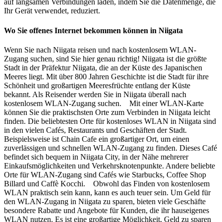
auf langsamen Verbindungen laden, indem Sie die Datenmenge, die
Ihr Gerät verwendet, reduziert.
Wo Sie offenes Internet bekommen können in Niigata
Wenn Sie nach Niigata reisen und nach kostenlosem WLAN-
Zugang suchen, sind Sie hier genau richtig! Niigata ist die größte
Stadt in der Präfektur Niigata, die an der Küste des Japanischen
Meeres liegt. Mit über 800 Jahren Geschichte ist die Stadt für ihre
Schönheit und großartigen Meeresfrüchte entlang der Küste
bekannt. Als Reisender werden Sie in Niigata überall nach
kostenlosem WLAN-Zugang suchen. Mit einer WLAN-Karte
können Sie die praktischsten Orte zum Verbinden in Niigata leicht
finden. Die beliebtesten Orte für kostenloses WLAN in Niigata sind
in den vielen Cafés, Restaurants und Geschäften der Stadt.
Beispielsweise ist Chain Cafe ein großartiger Ort, um einen
zuverlässigen und schnellen WLAN-Zugang zu finden. Dieses Café
befindet sich bequem in Niigata City, in der Nähe mehrerer
Einkaufsmöglichkeiten und Verkehrsknotenpunkte. Andere beliebte
Orte für WLAN-Zugang sind Cafés wie Starbucks, Coffee Shop
Billard und Caffè Kocchi. Obwohl das Finden von kostenlosem
WLAN praktisch sein kann, kann es auch teuer sein. Um Geld für
den WLAN-Zugang in Niigata zu sparen, bieten viele Geschäfte
besondere Rabatte und Angebote für Kunden, die ihr hauseigenes
WLAN nutzen. Es ist eine großartige Möglichkeit, Geld zu sparen