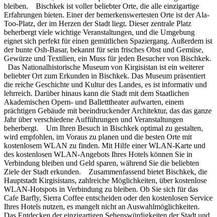
bleiben. Bischkek ist voller beliebter Orte, die alle einzigartige
Erfahrungen bieten. Einer der bemerkenswertesten Orte ist der Ala-
Too-Platz, der im Herzen der Stadt liegt. Dieser zentrale Platz
beherbergt viele wichtige Veranstaltungen, und die Umgebung
eignet sich perfekt für einen gemütlichen Spaziergang. Außerdem ist
der bunte Osh-Basar, bekannt für sein frisches Obst und Gemüse,
Gewürze und Textilien, ein Muss für jeden Besucher von Bischkek.
Das Nationalhistorische Museum von Kirgisistan ist ein weiterer
beliebter Ort zum Erkunden in Bischkek. Das Museum präsentiert
die reiche Geschichte und Kultur des Landes, es ist informativ und
lehrreich. Darüber hinaus kann die Stadt mit dem Staatlichen
Akademischen Opern- und Balletttheater aufwarten, einem
prächtigen Gebäude mit beeindruckender Architektur, das das ganze
Jahr über verschiedene Aufführungen und Veranstaltungen
beherbergt. Um Ihren Besuch in Bischkek optimal zu gestalten,
wird empfohlen, im Voraus zu planen und die besten Orte mit
kostenlosem WLAN zu finden. Mit Hilfe einer WLAN-Karte und
des kostenlosen WLAN-Angebots Ihres Hotels können Sie in
Verbindung bleiben und Geld sparen, während Sie die beliebten
Ziele der Stadt erkunden. Zusammenfassend bietet Bischkek, die
Hauptstadt Kirgisistans, zahlreiche Möglichkeiten, über kostenlose
WLAN-Hotspots in Verbindung zu bleiben. Ob Sie sich für das
Cafe Barfly, Sierra Coffee entscheiden oder den kostenlosen Service
Ihres Hotels nutzen, es mangelt nicht an Auswahlmöglichkeiten.
Das Entdecken der einzigartigen Sehenswürdigkeiten der Stadt und