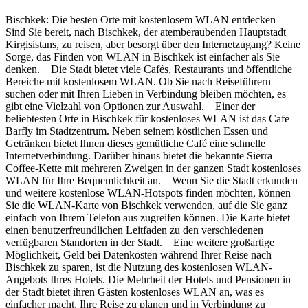
Bischkek: Die besten Orte mit kostenlosem WLAN entdecken
Sind Sie bereit, nach Bischkek, der atemberaubenden Hauptstadt
Kirgisistans, zu reisen, aber besorgt über den Internetzugang? Keine
Sorge, das Finden von WLAN in Bischkek ist einfacher als Sie
denken. Die Stadt bietet viele Cafés, Restaurants und öffentliche
Bereiche mit kostenlosem WLAN. Ob Sie nach Reiseführern
suchen oder mit Ihren Lieben in Verbindung bleiben möchten, es
gibt eine Vielzahl von Optionen zur Auswahl. Einer der
beliebtesten Orte in Bischkek für kostenloses WLAN ist das Cafe
Barfly im Stadtzentrum. Neben seinem köstlichen Essen und
Getränken bietet Ihnen dieses gemütliche Café eine schnelle
Internetverbindung. Darüber hinaus bietet die bekannte Sierra
Coffee-Kette mit mehreren Zweigen in der ganzen Stadt kostenloses
WLAN für Ihre Bequemlichkeit an. Wenn Sie die Stadt erkunden
und weitere kostenlose WLAN-Hotspots finden möchten, können
Sie die WLAN-Karte von Bischkek verwenden, auf die Sie ganz
einfach von Ihrem Telefon aus zugreifen können. Die Karte bietet
einen benutzerfreundlichen Leitfaden zu den verschiedenen
verfügbaren Standorten in der Stadt. Eine weitere großartige
Möglichkeit, Geld bei Datenkosten während Ihrer Reise nach
Bischkek zu sparen, ist die Nutzung des kostenlosen WLAN-
Angebots Ihres Hotels. Die Mehrheit der Hotels und Pensionen in
der Stadt bietet ihren Gästen kostenloses WLAN an, was es
einfacher macht, Ihre Reise zu planen und in Verbindung zu