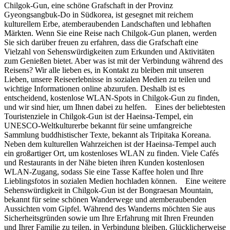
Chilgok-Gun, eine schöne Grafschaft in der Provinz
Gyeongsangbuk-Do in Südkorea, ist gesegnet mit reichem
kulturellem Erbe, atemberaubenden Landschaften und lebhaften
Märkten. Wenn Sie eine Reise nach Chilgok-Gun planen, werden
Sie sich darüber freuen zu erfahren, dass die Grafschaft eine
Vielzahl von Sehenswürdigkeiten zum Erkunden und Aktivitäten
zum Genießen bietet. Aber was ist mit der Verbindung während des
Reisens? Wir alle lieben es, in Kontakt zu bleiben mit unseren
Lieben, unsere Reiseerlebnisse in sozialen Medien zu teilen und
wichtige Informationen online abzurufen. Deshalb ist es
entscheidend, kostenlose WLAN-Spots in Chilgok-Gun zu finden,
und wir sind hier, um Ihnen dabei zu helfen. Eines der beliebtesten
Touristenziele in Chilgok-Gun ist der Haeinsa-Tempel, ein
UNESCO-Weltkulturerbe bekannt für seine umfangreiche
Sammlung buddhistischer Texte, bekannt als Tripitaka Koreana.
Neben dem kulturellen Wahrzeichen ist der Haeinsa-Tempel auch
ein großartiger Ort, um kostenloses WLAN zu finden. Viele Cafés
und Restaurants in der Nähe bieten ihren Kunden kostenlosen
WLAN-Zugang, sodass Sie eine Tasse Kaffee holen und Ihre
Lieblingsfotos in sozialen Medien hochladen können. Eine weitere
Sehenswürdigkeit in Chilgok-Gun ist der Bongraesan Mountain,
bekannt für seine schönen Wanderwege und atemberaubenden
Aussichten vom Gipfel. Während des Wanderns möchten Sie aus
Sicherheitsgründen sowie um Ihre Erfahrung mit Ihren Freunden
und Ihrer Familie zu teilen, in Verbindung bleiben. Glücklicherweise