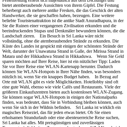
Felsenfestung erhebt sich majestätisch aus dem Dschungel und
bietet atemberaubende Aussichten von ihrem Gipfel. Die Festung
beherbergt auch mehrere antike Fresken, die das Geschick der alten
Handwerker, die sie geschaffen haben, bezeugen. Eine weitere
beliebte Touristenattraktion ist die antike Stadt Anuradhapura, in der
Sie die Ruinen einer vergangenen Zivilisation erkunden und die
beeindruckenden Stupas und Denkmäler bewundern können, die die
Landschaft zieren. Ein Besuch in Sri Lanka wäre nicht
vollständig, ohne die atemberaubenden Strände zu erkunden. Die
Küste des Landes ist gespickt mit einigen der schönsten Strände der
Welt, darunter der Unawatuna Strand in Galle, der Mirissa Strand in
Matara und der Hikkaduwa Strand in Hikkaduwa. Wenn Sie Geld
sparen möchten auf Ihrer Reise, hier ist ein nützlicher Tipp: Laden
Sie vor Ihrer Reise eine WLAN-Kartenapp herunter. Dadurch
können Sie WLAN-Hotspots in Ihrer Nähe finden, was besonders
nützlich ist, wenn Sie ein knappes Budget haben. In Bezug auf
Orte mit WLAN gibt es viele Möglichkeiten. Hotellobby sind oft
eine gute Wahl, ebenso wie viele Cafés und Restaurants. Viele der
größeren Einkaufszentren bieten auch kostenlosen WLAN-Zugang.
Sie können sogar WLAN-Hotspots in einigen der Nationalparks
finden, was bedeutet, dass Sie in Verbindung bleiben können, auch
wenn Sie sich in der Wildnis befinden. Sri Lanka ist wirklich ein
magisches Reiseziel, das für jeden etwas bietet. Ob Sie einen
erholsamen Strandurlaub oder eine abenteuerreiche Reise suchen,
Sri Lanka hat alles. Mit preisgünstigen und zuverlässigen