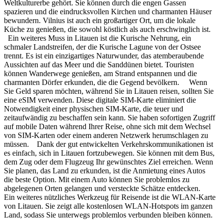
Weltkulturerbe gehört. Sie können durch die engen Gassen
spazieren und die eindrucksvollen Kirchen und charmanten Häuser
bewundern. Vilnius ist auch ein großartiger Ort, um die lokale
Küche zu genießen, die sowohl köstlich als auch erschwinglich ist.
Ein weiteres Muss in Litauen ist die Kurische Nehrung, ein
schmaler Landstreifen, der die Kurische Lagune von der Ostsee
trennt. Es ist ein einzigartiges Naturwunder, das atemberaubende
Aussichten auf das Meer und die Sanddünen bietet. Touristen
können Wanderwege genießen, am Strand entspannen und die
charmanten Dörfer erkunden, die die Gegend bevölkern. Wenn
Sie Geld sparen möchten, während Sie in Litauen reisen, sollten Sie
eine eSIM verwenden. Diese digitale SIM-Karte eliminiert die
Notwendigkeit einer physischen SIM-Karte, die teuer und
zeitaufwändig zu beschaffen sein kann. Sie haben sofortigen Zugriff
auf mobile Daten während Ihrer Reise, ohne sich mit dem Wechsel
von SIM-Karten oder einem anderen Netzwerk herumschlagen zu
müssen. Dank der gut entwickelten Verkehrskommunikationen ist
es einfach, sich in Litauen fortzubewegen. Sie können mit dem Bus,
dem Zug oder dem Flugzeug Ihr gewünschtes Ziel erreichen. Wenn
Sie planen, das Land zu erkunden, ist die Anmietung eines Autos
die beste Option. Mit einem Auto können Sie problemlos zu
abgelegenen Orten gelangen und versteckte Schätze entdecken.
Ein weiteres nützliches Werkzeug für Reisende ist die WLAN-Karte
von Litauen. Sie zeigt alle kostenlosen WLAN-Hotspots im ganzen
Land, sodass Sie unterwegs problemlos verbunden bleiben können.