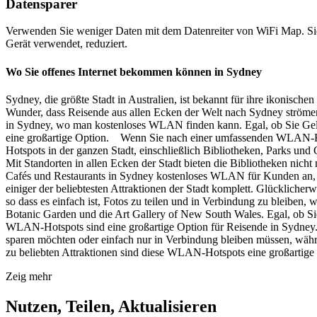
Datensparer
Verwenden Sie weniger Daten mit dem Datenreiter von WiFi Map. Sie
Gerät verwendet, reduziert.
Wo Sie offenes Internet bekommen können in Sydney
Sydney, die größte Stadt in Australien, ist bekannt für ihre ikonische
Wunder, dass Reisende aus allen Ecken der Welt nach Sydney strömen.
in Sydney, wo man kostenloses WLAN finden kann. Egal, ob Sie Gel
eine großartige Option. Wenn Sie nach einer umfassenden WLAN-Kar
Hotspots in der ganzen Stadt, einschließlich Bibliotheken, Parks un
Mit Standorten in allen Ecken der Stadt bieten die Bibliotheken ni
Cafés und Restaurants in Sydney kostenloses WLAN für Kunden an, so
einiger der beliebtesten Attraktionen der Stadt komplett. Glückli
so dass es einfach ist, Fotos zu teilen und in Verbindung zu bleib
Botanic Garden und die Art Gallery of New South Wales. Egal, ob Si
WLAN-Hotspots sind eine großartige Option für Reisende in Sydney.
sparen möchten oder einfach nur in Verbindung bleiben müssen, währe
zu beliebten Attraktionen sind diese WLAN-Hotspots eine großartige
Zeig mehr
Nutzen, Teilen, Aktualisieren