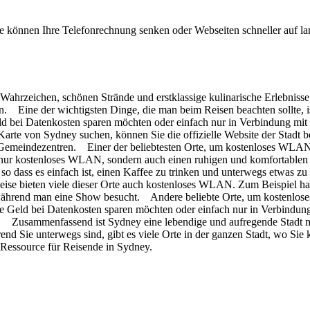
 können Ihre Telefonrechnung senken oder Webseiten schneller auf l
n Wahrzeichen, schönen Strände und erstklassige kulinarische Erlebnisse.
 Eine der wichtigsten Dinge, die man beim Reisen beachten sollte, ist
d bei Datenkosten sparen möchten oder einfach nur in Verbindung mi
te von Sydney suchen, können Sie die offizielle Website der Stadt 
d Gemeindezentren. Einer der beliebtesten Orte, um kostenloses WLAN i
cht nur kostenloses WLAN, sondern auch einen ruhigen und komfortable
 dass es einfach ist, einen Kaffee zu trinken und unterwegs etwas zu
cherweise bieten viele dieser Orte auch kostenloses WLAN. Zum Beisp
en, während man eine Show besucht. Andere beliebte Orte, um kostenlo
e Geld bei Datenkosten sparen möchten oder einfach nur in Verbindung
 Zusammenfassend ist Sydney eine lebendige und aufregende Stadt mit
nd Sie unterwegs sind, gibt es viele Orte in der ganzen Stadt, wo Si
 Ressource für Reisende in Sydney.