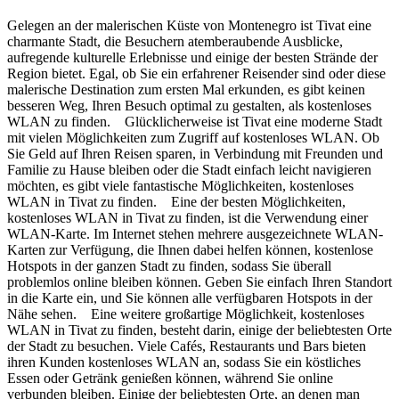
Gelegen an der malerischen Küste von Montenegro ist Tivat eine
charmante Stadt, die Besuchern atemberaubende Ausblicke,
aufregende kulturelle Erlebnisse und einige der besten Strände der
Region bietet. Egal, ob Sie ein erfahrener Reisender sind oder diese
malerische Destination zum ersten Mal erkunden, es gibt keinen
besseren Weg, Ihren Besuch optimal zu gestalten, als kostenloses
WLAN zu finden. Glücklicherweise ist Tivat eine moderne Stadt
mit vielen Möglichkeiten zum Zugriff auf kostenloses WLAN. Ob
Sie Geld auf Ihren Reisen sparen, in Verbindung mit Freunden und
Familie zu Hause bleiben oder die Stadt einfach leicht navigieren
möchten, es gibt viele fantastische Möglichkeiten, kostenloses
WLAN in Tivat zu finden. Eine der besten Möglichkeiten,
kostenloses WLAN in Tivat zu finden, ist die Verwendung einer
WLAN-Karte. Im Internet stehen mehrere ausgezeichnete WLAN-
Karten zur Verfügung, die Ihnen dabei helfen können, kostenlose
Hotspots in der ganzen Stadt zu finden, sodass Sie überall
problemlos online bleiben können. Geben Sie einfach Ihren Standort
in die Karte ein, und Sie können alle verfügbaren Hotspots in der
Nähe sehen. Eine weitere großartige Möglichkeit, kostenloses
WLAN in Tivat zu finden, besteht darin, einige der beliebtesten Orte
der Stadt zu besuchen. Viele Cafés, Restaurants und Bars bieten
ihren Kunden kostenloses WLAN an, sodass Sie ein köstliches
Essen oder Getränk genießen können, während Sie online
verbunden bleiben. Einige der beliebtesten Orte, an denen man