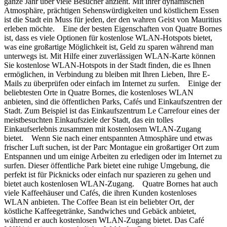
ganze Jahr über viele Besucher anzieht. Mit ihrer dynamischen
Atmosphäre, prächtigen Sehenswürdigkeiten und köstlichem Essen
ist die Stadt ein Muss für jeden, der den wahren Geist von Mauritius
erleben möchte. Eine der besten Eigenschaften von Quatre Bornes
ist, dass es viele Optionen für kostenlose WLAN-Hotspots bietet,
was eine großartige Möglichkeit ist, Geld zu sparen während man
unterwegs ist. Mit Hilfe einer zuverlässigen WLAN-Karte können
Sie kostenlose WLAN-Hotspots in der Stadt finden, die es Ihnen
ermöglichen, in Verbindung zu bleiben mit Ihren Lieben, Ihre E-
Mails zu überprüfen oder einfach im Internet zu surfen. Einige der
beliebtesten Orte in Quatre Bornes, die kostenloses WLAN
anbieten, sind die öffentlichen Parks, Cafés und Einkaufszentren der
Stadt. Zum Beispiel ist das Einkaufszentrum Le Carrefour eines der
meistbesuchten Einkaufsziele der Stadt, das ein tolles
Einkaufserlebnis zusammen mit kostenlosem WLAN-Zugang
bietet. Wenn Sie nach einer entspannten Atmosphäre und etwas
frischer Luft suchen, ist der Parc Montague ein großartiger Ort zum
Entspannen und um einige Arbeiten zu erledigen oder im Internet zu
surfen. Dieser öffentliche Park bietet eine ruhige Umgebung, die
perfekt ist für Picknicks oder einfach nur spazieren zu gehen und
bietet auch kostenlosen WLAN-Zugang. Quatre Bornes hat auch
viele Kaffeehäuser und Cafés, die ihren Kunden kostenloses
WLAN anbieten. The Coffee Bean ist ein beliebter Ort, der
köstliche Kaffeegetränke, Sandwiches und Gebäck anbietet,
während er auch kostenlosen WLAN-Zugang bietet. Das Café