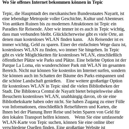
Wo Sie offenes Internet bekommen können in Tepic
Tepic, die Hauptstadt des mexikanischen Bundesstaates Nayarit, ist
eine lebendige Metropole voller Geschichte, Kultur und Abenteuer.
Von antiken Ruinen bis zu modernen Attraktionen ist Tepic ein
Paradies für Reisende. Aber wie immer ist es auch in Tepic wichtig,
dass man verbunden bleibt. Glücklicherweise gibt es viele Orte, an
denen man kostenloses WLAN finden kann. Als Reisender ist es
immer wichtig, Geld zu sparen. Einer der einfachsten Wege dazu ist,
kostenloses WLAN zu finden, wo immer Sie hingehen. In Tepic
gibt es viele Möglichkeiten für kostenloses WLAN, einschließlich
öffentlicher Plätze wie Parks und Plätze. Eine beliebte Option ist der
Parque La Loma, ein wunderschöner Park mit WLAN im gesamten
Bereich. Nicht nur können Sie kostenlos im Internet surfen, sondern
Sie können auch im Schatten der Bäume des Parks entspannen und
die schöne Landschaft genießen. Eine weitere großartige Option
für kostenloses WLAN in Tepic sind die vielen Bibliotheken der
Stadt. Die Biblioteca Central de Nayarit bietet beispielsweise allen
Besuchern kostenloses WLAN, unabhängig davon, ob sie eine
Bibliothekskarte haben oder nicht. Sie haben Zugang zu einer Fülle
von Informationen, einschließlich Reiseführern und Karten, die
Ihnen bei der Planung Ihrer Reise und beim Sparen von Geld für
den lokalen Transport helfen können. Wenn Sie eine umfassende
WLAN-Karte von Tepic suchen, können Sie eine online über
verschiedene Quellen finden. Eine großartige Website ist