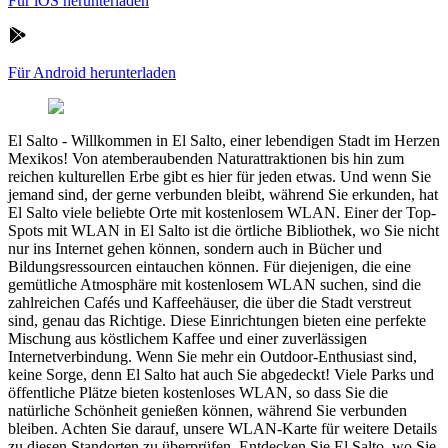
Für iOS herunterladen
Für Android herunterladen
El Salto
-
Willkommen in El Salto, einer lebendigen Stadt im Herzen
Mexikos! Von atemberaubenden Naturattraktionen bis hin zum
reichen kulturellen Erbe gibt es hier für jeden etwas. Und wenn Sie
jemand sind, der gerne verbunden bleibt, während Sie erkunden, hat
El Salto viele beliebte Orte mit kostenlosem WLAN. Einer der Top-
Spots mit WLAN in El Salto ist die örtliche Bibliothek, wo Sie nicht
nur ins Internet gehen können, sondern auch in Bücher und
Bildungsressourcen eintauchen können. Für diejenigen, die eine
gemütliche Atmosphäre mit kostenlosem WLAN suchen, sind die
zahlreichen Cafés und Kaffeehäuser, die über die Stadt verstreut
sind, genau das Richtige. Diese Einrichtungen bieten eine perfekte
Mischung aus köstlichem Kaffee und einer zuverlässigen
Internetverbindung. Wenn Sie mehr ein Outdoor-Enthusiast sind,
keine Sorge, denn El Salto hat auch Sie abgedeckt! Viele Parks und
öffentliche Plätze bieten kostenloses WLAN, so dass Sie die
natürliche Schönheit genießen können, während Sie verbunden
bleiben. Achten Sie darauf, unsere WLAN-Karte für weitere Details
zu diesen Standorten zu überprüfen. Entdecken Sie El Salto, wo Sie