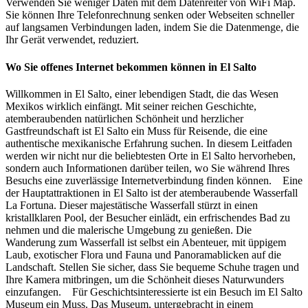
Verwenden Sie weniger Daten mit dem Datenreiter von WiFi Map.
Sie können Ihre Telefonrechnung senken oder Webseiten schneller
auf langsamen Verbindungen laden, indem Sie die Datenmenge, die
Ihr Gerät verwendet, reduziert.
Wo Sie offenes Internet bekommen können in El Salto
Willkommen in El Salto, einer lebendigen Stadt, die das Wesen
Mexikos wirklich einfängt. Mit seiner reichen Geschichte,
atemberaubenden natürlichen Schönheit und herzlicher
Gastfreundschaft ist El Salto ein Muss für Reisende, die eine
authentische mexikanische Erfahrung suchen. In diesem Leitfaden
werden wir nicht nur die beliebtesten Orte in El Salto hervorheben,
sondern auch Informationen darüber teilen, wo Sie während Ihres
Besuchs eine zuverlässige Internetverbindung finden können. Eine
der Hauptattraktionen in El Salto ist der atemberaubende Wasserfall
La Fortuna. Dieser majestätische Wasserfall stürzt in einen
kristallklaren Pool, der Besucher einlädt, ein erfrischendes Bad zu
nehmen und die malerische Umgebung zu genießen. Die
Wanderung zum Wasserfall ist selbst ein Abenteuer, mit üppigem
Laub, exotischer Flora und Fauna und Panoramablicken auf die
Landschaft. Stellen Sie sicher, dass Sie bequeme Schuhe tragen und
Ihre Kamera mitbringen, um die Schönheit dieses Naturwunders
einzufangen. Für Geschichtsinteressierte ist ein Besuch im El Salto
Museum ein Muss. Das Museum, untergebracht in einem