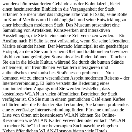
wunderschön restaurierten Gebäude aus der Kolonialzeit, bietet
einen faszinierenden Einblick in die Vergangenheit der Stadt.
Erfahren Sie mehr über das indigene Erbe von El Salto, seine Rolle
im Kampf Mexikos um Unabhängigkeit und seine Entwicklung zu
einer lebendigen modernen Stadt. Das Museum präsentiert eine
Sammlung von Artefakten, Kunstwerken und interaktiven
Ausstellungen, die Sie in eine andere Zeit versetzen werden. Ein
Ausflug nach El Salto ist erst vollständig, wenn Sie seine lebendigen
Märkte erkundet haben. Der Mercado Municipal ist ein geschäftiger
Hotspot, an dem Sie von frischem Obst und traditionellen Gewürzen
bis hin zu handgefertigten Souvenirs alles finden können. Tauchen
Sie ein in die lokale Kultur, während Sie durch die bunten Stände
schlendern, mit freundlichen Verkäufern interagieren und
authentisches mexikanisches Straßenessen probieren. Nun
kommen wir zu einem wesentlichen Aspekt modernen Reisens – der
Internetverbindung. El Salto versteht die Bedeutung eines
kontinuierlichen Zugangs und Sie werden feststellen, dass
kostenloses WLAN in vielen öffentlichen Bereichen der Stadt
verfügbar ist. Ob Sie nun in einem gemütlichen Café einen Kaffee
schlürfen oder die Parks der Stadt erkunden, Sie können problemlos
eine zuverlässige Internetverbindung finden. Für eine umfassende
Liste von Orten mit kostenlosem WLAN können Sie Online-
Ressourcen wie WLAN-Karten verwenden oder einfach "WLAN
in meiner Nähe" in Ihrer bevorzugten Suchmaschine eingeben.
Neben öffentlichen WLAN-Hotspots bieten viele Hotels,