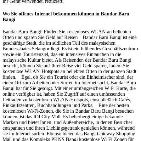
Ihr Gerät verwendet, reduziert.
Wo Sie offenes Internet bekommen können in Bandar Baru
Bangi
Bandar Baru Bangi: Finden Sie kostenloses WLAN an beliebten
Orten und sparen Sie Geld auf Reisen Bandar Baru Bangi ist eine
geschäftige Stadt, die im südlichen Teil des malaysischen
Bundesstaates Selangor liegt. Es ist ein blühendes Geschäftszentrum
sowie ein Touristenziel, das ein intensives Eintauchen in die
malaysische Kultur bietet. Als Reisender, der Bandar Baru Bangi
besucht, können Sie auf Ihrer Reise viel Geld sparen, indem Sie
kostenlose WLAN-Hotspots an beliebten Orten in der ganzen Stadt
finden. Egal, ob Sie ein Tourist oder ein Einheimischer sind, der
einen Ort zum Arbeiten oder Surfen im Internet sucht, Bandar Baru
Bangi hat für Sie gesorgt. Mit einer umfangreichen W-Fi-Karte, die
online verfügbar ist, haben Sie Zugriff auf einen umfassenden
Leitfaden zu kostenlosen WLAN-Hotspots, einschließlich Cafés,
Einkaufszentren, Buchhandlungen und Parks. Eine der besten
kostenlosen Wi-Fi-Zonen, die Sie in Bandar Baru Bangi besuchen
können, ist das IOI City Mall. Es beherbergt einige bekannte
Marken und bietet Innen- und Außenbereiche, in denen Besucher
entspannen und ihren Lieblingsgetränk genießen können, während
sie im Internet surfen. Ebenso bieten das Bangi Gateway Shopping
Mall und das Kompleks PKNS Bangi kostenlose Wi-Fi-Zonen für