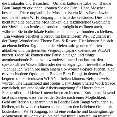
die Einkäufer und Besucher. Um das kulturelle Erbe von Bandar
Baru Bangi zu erkunden, können Sie die Darul Hana Moschee
besuchen. Diese unglaubliche Moschee ist ein Muss-Besuchsziel
und bietet freien Wi-Fi-Zugang innerhalb des Geländes. Dies bietet
nicht nur eine bequeme Möglichkeit, die faszinierende Geschichte
der Moschee nachzulesen, sondern ermöglicht es Ihnen auch,
während Sie in die lokale Kultur eintauchen, verbunden zu bleiben.
Ein weiterer beliebter Hotspot mit kostenlosem Wi-Fi-Zugang ist
der Bangi Wonderland Theme Park & Resort. Hier können Sie sich
an einem heißen Tag in einer der vielen aufregenden Fahrten
abkühlen und im gesamten Vergnügungspark kostenloses WLAN
nutzen. Oder Sie können eine Pause einlegen und einige
atemberaubende Fotos vom wunderschönen Leuchtturm, den
spektakulären Wasserfällen oder der einzigartigen Tierwelt machen.
Schließlich, wenn Sie nach einem Co-Working-Space suchen, gibt
es verschiedene Optionen in Bandar Baru Bangi, in denen Sie
bequem mit kostenlosem WLAN arbeiten können. Beispielsweise
wurden The Launchpad und Regus Cat@Bangi Shared Work Space
entwickelt, um eine ideale Arbeitsumgebung für Unternehmer,
Freiberufler und kleine Unternehmen zu bieten. Zusammenfassend
lässt sich sagen, dass Sie bei der Suche nach einer Möglichkeit,
Geld auf Reisen zu sparen und in Bandar Baru Bangi verbunden zu
bleiben, nicht weiter schauen sollten als zu den beliebten Orten mit
kostenlosem Wi-Fi-Zugang. Es ist eine einfache und kostengünstige
Möglichkeit, in Kontakt zu bleiben mit Ihren Liebsten, im Internet