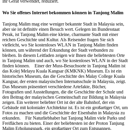
Ihr Gerät verwendet, reduziert.
Wo Sie offenes Internet bekommen können in Tanjong Malim
Tanjong Malim mag eine weniger bekannte Stadt in Malaysia sein,
aber sie ist definitiv einen Besuch wert. Gelegen im Bundesstaat
Perak, ist Tanjong Malim eine kleine, charmante Stadt mit einer
reichen Geschichte und Kultur. Als Reisender fragen Sie sich
vielleicht, wo Sie kostenloses WLAN in Tanjong Malim finden
können, um während der Erkundung der Stadt verbunden zu
bleiben. In diesem Leitfaden zeigen wir Ihnen die beliebtesten Orte
in Tanjong Malim und auch, wo Sie kostenloses WLAN in der Stadt
finden können. Einer der Muss-Besuchsorte in Tanjong Malim ist
das Kolej Melayu Kuala Kangsar (KMKNK) Museum. Es ist ein
historisches Museum, das die Geschichte des Malay College Kuala
Kangsar, der ersten malaysischen Internatsschule in Malaysia, zeigt.
Das Museum präsentiert verschiedene Artefakte, Bücher,
Fotografien und Ausstellungen, die die Geschichte der Schule und
den Beitrag der malayischen Gemeinschaft zur Bildung in Malaysia
zeigen. Ein weiterer beliebter Ort ist der alte Bahnhof, der ein
Gebäude mit kolonialer Architektur ist. Es ist ein großartiger Ort, um
Fotos zu machen und die Geschichte der Eisenbahn in Malaysia zu
erkunden. Für Naturliebhaber hat Tanjong Malim viele Parks und
Freiflächen zu bieten. Einer der beliebtesten ist der Proton Tanjung
Malim Erholungspark, ein großartiger Ort zum Entspannen,