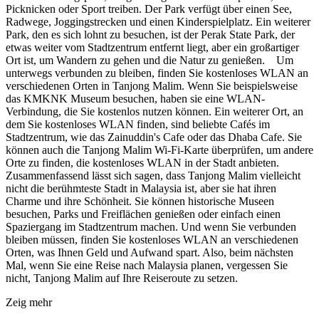
Picknicken oder Sport treiben. Der Park verfügt über einen See,
Radwege, Joggingstrecken und einen Kinderspielplatz. Ein weiterer
Park, den es sich lohnt zu besuchen, ist der Perak State Park, der
etwas weiter vom Stadtzentrum entfernt liegt, aber ein großartiger
Ort ist, um Wandern zu gehen und die Natur zu genießen. Um
unterwegs verbunden zu bleiben, finden Sie kostenloses WLAN an
verschiedenen Orten in Tanjong Malim. Wenn Sie beispielsweise
das KMKNK Museum besuchen, haben sie eine WLAN-
Verbindung, die Sie kostenlos nutzen können. Ein weiterer Ort, an
dem Sie kostenloses WLAN finden, sind beliebte Cafés im
Stadtzentrum, wie das Zainuddin's Cafe oder das Dhaba Cafe. Sie
können auch die Tanjong Malim Wi-Fi-Karte überprüfen, um andere
Orte zu finden, die kostenloses WLAN in der Stadt anbieten.
Zusammenfassend lässt sich sagen, dass Tanjong Malim vielleicht
nicht die berühmteste Stadt in Malaysia ist, aber sie hat ihren
Charme und ihre Schönheit. Sie können historische Museen
besuchen, Parks und Freiflächen genießen oder einfach einen
Spaziergang im Stadtzentrum machen. Und wenn Sie verbunden
bleiben müssen, finden Sie kostenloses WLAN an verschiedenen
Orten, was Ihnen Geld und Aufwand spart. Also, beim nächsten
Mal, wenn Sie eine Reise nach Malaysia planen, vergessen Sie
nicht, Tanjong Malim auf Ihre Reiseroute zu setzen.
Zeig mehr