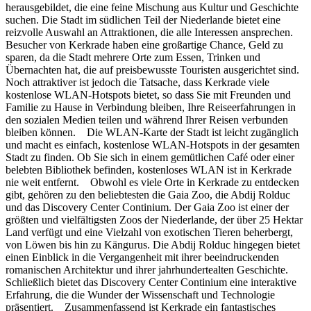
herausgebildet, die eine feine Mischung aus Kultur und Geschichte
suchen. Die Stadt im südlichen Teil der Niederlande bietet eine
reizvolle Auswahl an Attraktionen, die alle Interessen ansprechen.
Besucher von Kerkrade haben eine großartige Chance, Geld zu
sparen, da die Stadt mehrere Orte zum Essen, Trinken und
Übernachten hat, die auf preisbewusste Touristen ausgerichtet sind.
Noch attraktiver ist jedoch die Tatsache, dass Kerkrade viele
kostenlose WLAN-Hotspots bietet, so dass Sie mit Freunden und
Familie zu Hause in Verbindung bleiben, Ihre Reiseerfahrungen in
den sozialen Medien teilen und während Ihrer Reisen verbunden
bleiben können. Die WLAN-Karte der Stadt ist leicht zugänglich
und macht es einfach, kostenlose WLAN-Hotspots in der gesamten
Stadt zu finden. Ob Sie sich in einem gemütlichen Café oder einer
belebten Bibliothek befinden, kostenloses WLAN ist in Kerkrade
nie weit entfernt. Obwohl es viele Orte in Kerkrade zu entdecken
gibt, gehören zu den beliebtesten die Gaia Zoo, die Abdij Rolduc
und das Discovery Center Continium. Der Gaia Zoo ist einer der
größten und vielfältigsten Zoos der Niederlande, der über 25 Hektar
Land verfügt und eine Vielzahl von exotischen Tieren beherbergt,
von Löwen bis hin zu Kängurus. Die Abdij Rolduc hingegen bietet
einen Einblick in die Vergangenheit mit ihrer beeindruckenden
romanischen Architektur und ihrer jahrhundertealten Geschichte.
Schließlich bietet das Discovery Center Continium eine interaktive
Erfahrung, die die Wunder der Wissenschaft und Technologie
präsentiert. Zusammenfassend ist Kerkrade ein fantastisches