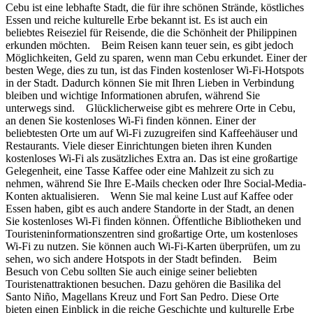
Cebu ist eine lebhafte Stadt, die für ihre schönen Strände, köstliches
Essen und reiche kulturelle Erbe bekannt ist. Es ist auch ein
beliebtes Reiseziel für Reisende, die die Schönheit der Philippinen
erkunden möchten. Beim Reisen kann teuer sein, es gibt jedoch
Möglichkeiten, Geld zu sparen, wenn man Cebu erkundet. Einer der
besten Wege, dies zu tun, ist das Finden kostenloser Wi-Fi-Hotspots
in der Stadt. Dadurch können Sie mit Ihren Lieben in Verbindung
bleiben und wichtige Informationen abrufen, während Sie
unterwegs sind. Glücklicherweise gibt es mehrere Orte in Cebu,
an denen Sie kostenloses Wi-Fi finden können. Einer der
beliebtesten Orte um auf Wi-Fi zuzugreifen sind Kaffeehäuser und
Restaurants. Viele dieser Einrichtungen bieten ihren Kunden
kostenloses Wi-Fi als zusätzliches Extra an. Das ist eine großartige
Gelegenheit, eine Tasse Kaffee oder eine Mahlzeit zu sich zu
nehmen, während Sie Ihre E-Mails checken oder Ihre Social-Media-
Konten aktualisieren. Wenn Sie mal keine Lust auf Kaffee oder
Essen haben, gibt es auch andere Standorte in der Stadt, an denen
Sie kostenloses Wi-Fi finden können. Öffentliche Bibliotheken und
Touristeninformationszentren sind großartige Orte, um kostenloses
Wi-Fi zu nutzen. Sie können auch Wi-Fi-Karten überprüfen, um zu
sehen, wo sich andere Hotspots in der Stadt befinden. Beim
Besuch von Cebu sollten Sie auch einige seiner beliebten
Touristenattraktionen besuchen. Dazu gehören die Basilika del
Santo Niño, Magellans Kreuz und Fort San Pedro. Diese Orte
bieten einen Einblick in die reiche Geschichte und kulturelle Erbe