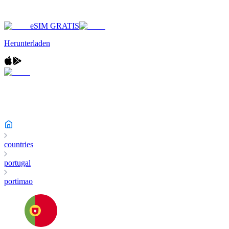
eSIM GRATIS
Herunterladen
countries
portugal
portimao