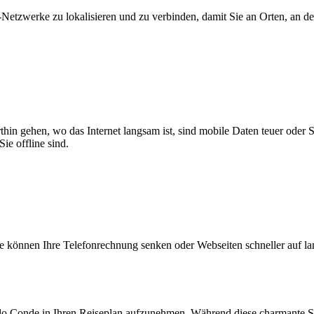
zwerke zu lokalisieren und zu verbinden, damit Sie an Orten, an dene
thin gehen, wo das Internet langsam ist, sind mobile Daten teuer oder
ie offline sind.
 können Ihre Telefonrechnung senken oder Webseiten schneller auf l
do Conde in Ihren Reiseplan aufzunehmen. Während diese charmante Stadt