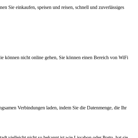
n Sie einkaufen, speisen und reisen, schnell und zuverlässiges
 Sie können nicht online gehen, Sie können einen Bereich von WiFi
angsamen Verbindungen laden, indem Sie die Datenmenge, die Ihr
 vielleicht nicht so bekannt ist wie Lissabon oder Porto, hat sie