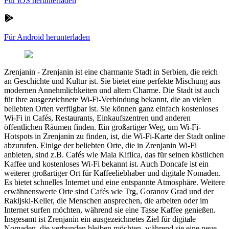
Für iOS herunterladen
Für Android herunterladen
Zrenjanin
-
Zrenjanin ist eine charmante Stadt in Serbien, die reich
an Geschichte und Kultur ist. Sie bietet eine perfekte Mischung aus
modernen Annehmlichkeiten und altem Charme. Die Stadt ist auch
für ihre ausgezeichnete Wi-Fi-Verbindung bekannt, die an vielen
beliebten Orten verfügbar ist. Sie können ganz einfach kostenloses
Wi-Fi in Cafés, Restaurants, Einkaufszentren und anderen
öffentlichen Räumen finden. Ein großartiger Weg, um Wi-Fi-
Hotspots in Zrenjanin zu finden, ist, die Wi-Fi-Karte der Stadt online
abzurufen. Einige der beliebten Orte, die in Zrenjanin Wi-Fi
anbieten, sind z.B. Cafés wie Mala Kiflica, das für seinen köstlichen
Kaffee und kostenloses Wi-Fi bekannt ist. Auch Doncafe ist ein
weiterer großartiger Ort für Kaffeeliebhaber und digitale Nomaden.
Es bietet schnelles Internet und eine entspannte Atmosphäre. Weitere
erwähnenswerte Orte sind Cafés wie Trg, Goranov Grad und der
Rakijski-Keller, die Menschen ansprechen, die arbeiten oder im
Internet surfen möchten, während sie eine Tasse Kaffee genießen.
Insgesamt ist Zrenjanin ein ausgezeichnetes Ziel für digitale
Nomaden, die verbunden bleiben möchten, während sie eine neue