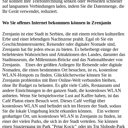
Sie können Ihre Telefonrechnung senken oder Webseiten schneller
auf langsamen Verbindungen laden, indem Sie die Datenmenge, die
Ihr Gerät verwendet, reduziert.
Wo Sie offenes Internet bekommen können in Zrenjanin
Zrenjanin ist eine Stadt in Serbien, die mit einem reichen kulturellen
Erbe und einer lebendigen Nachtszene prahlt. Egal ob Sie ein
Geschichtsinteressierter, Reisender oder digitaler Nomade sind,
Zrenjanin hat für jeden etwas zu bieten. Es beherbergt einige der
beliebtesten Wahrzeichen und Attraktionen des Landes, darunter das
Stadtmuseum, die Millennium-Brücke und das Nationaltheater von
Zrenjanin. Eines der größten Anliegen für Reisende oder digitale
Nomaden, die einen bestimmten Ort besuchen, ist es, kostenlose
WLAN-Hotspots zu finden. Glücklicherweise können Sie in
Zrenjanin problemlos mit Ihrer Online-Welt verbunden bleiben,
ohne Ihr Budget zu belasten. Es gibt viele Cafés, Restaurants und
andere Einrichtungen in der ganzen Stadt, die kostenloses WLAN
anbieten. Wenn Sie beispielsweise Lust auf Kaffee haben, ist das
Café Platon einen Besuch wert. Dieses Café verfügt über
kostenloses WLAN und befindet sich im Herzen der Stadt, sodass
Sie die lokale Umgebung leicht erkunden können. Ein weiterer
großartiger Ort, um kostenloses WLAN in Zrenjanin zu finden, ist
einer der vielen Parks, die sich in der Stadt verteilen. Sie können
einen Spaziergang im Park "Petar Kocic" oder im Trg Slobode-Park