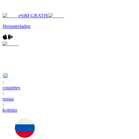
eSIM GRATIS
Herunterladen
countries
russia
kolpino