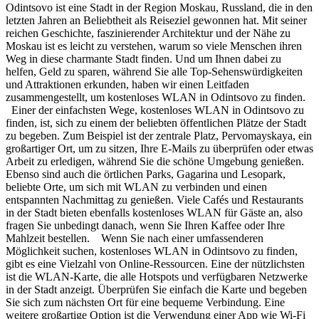
Odintsovo ist eine Stadt in der Region Moskau, Russland, die in den
letzten Jahren an Beliebtheit als Reiseziel gewonnen hat. Mit seiner
reichen Geschichte, faszinierender Architektur und der Nähe zu
Moskau ist es leicht zu verstehen, warum so viele Menschen ihren
Weg in diese charmante Stadt finden. Und um Ihnen dabei zu
helfen, Geld zu sparen, während Sie alle Top-Sehenswürdigkeiten
und Attraktionen erkunden, haben wir einen Leitfaden
zusammengestellt, um kostenloses WLAN in Odintsovo zu finden.
Einer der einfachsten Wege, kostenloses WLAN in Odintsovo zu
finden, ist, sich zu einem der beliebten öffentlichen Plätze der Stadt
zu begeben. Zum Beispiel ist der zentrale Platz, Pervomayskaya, ein
großartiger Ort, um zu sitzen, Ihre E-Mails zu überprüfen oder etwas
Arbeit zu erledigen, während Sie die schöne Umgebung genießen.
Ebenso sind auch die örtlichen Parks, Gagarina und Lesopark,
beliebte Orte, um sich mit WLAN zu verbinden und einen
entspannten Nachmittag zu genießen. Viele Cafés und Restaurants
in der Stadt bieten ebenfalls kostenloses WLAN für Gäste an, also
fragen Sie unbedingt danach, wenn Sie Ihren Kaffee oder Ihre
Mahlzeit bestellen. Wenn Sie nach einer umfassenderen
Möglichkeit suchen, kostenloses WLAN in Odintsovo zu finden,
gibt es eine Vielzahl von Online-Ressourcen. Eine der nützlichsten
ist die WLAN-Karte, die alle Hotspots und verfügbaren Netzwerke
in der Stadt anzeigt. Überprüfen Sie einfach die Karte und begeben
Sie sich zum nächsten Ort für eine bequeme Verbindung. Eine
weitere großartige Option ist die Verwendung einer App wie Wi-Fi