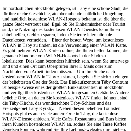
Im nordöstlichen Stockholm gelegen, ist Täby eine schöne Stadt, die
für ihre reiche Geschichte, atemberaubende natürliche Umgebung
und natürlich kostenlose WLAN-Hotspots bekannt ist, die über die
ganze Stadt verstreut sind. Egal, ob Sie Einheimischer oder Tourist
sind, die Nutzung des kostenlosen WLAN-Dienstes kann Ihnen
dabei helfen, Geld zu sparen, indem Sie teure internationale
Datenkosten vermeiden. Einer der besten Wege, um kostenloses
WLAN in Täby zu finden, ist die Verwendung einer WLAN-Karte.
Es gibt mehrere WLAN-Karten online, die Ihnen helfen können, die
genauen Standorte von WLAN-Hotspots in der Stadt zu
lokalisieren. Dies kann besonders hilfreich sein, wenn Sie unterwegs
sind und einen Ort zum Überprüfen Ihrer E-Mails oder zum
Nachholen von Arbeit finden müssen. Um Ihre Suche nach
kostenlosem WLAN in Täby zu starten, begeben Sie sich zu einigen
der beliebtesten Orte der Stadt. Das Einkaufszentrum Täby Centrum
ist beispielsweise eines der größten Einkaufszentren in Stockholm
und verfügt über kostenloses WLAN im gesamten Gebäude. Andere
beliebte Orte, an denen Sie kostenloses WLAN finden können, sind
die Täby-Kirche, das wunderschöne Täby-Schloss und das
Freizeitgebiet Täby Kyrkby. Neben diesen beliebten Touristen-
Hotspots gibt es auch viele andere Orte in Täby, die kostenlose
WLAN-Dienste anbieten. Viele Cafés, Restaurants und Bars bieten
ihren Kunden kostenloses WLAN an, sodass Sie eine Tasse Kaffee
genießen können, während Sie Ihre Lieblingswebsites durchgehen,